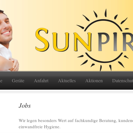
ie
Geräte
Anfahrt
Aktuelles
Aktionen
Datenschut
Jobs
Wir legen besonders Wert auf fachkundige Beratung, kundeno
einwandfreie Hygiene.