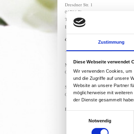
Dresdner Str. 1
01796 Pirna
Tel. 03501/5852399
E-Mail: info@sunpirna.de
Öffnungszeiten
Zustimmung
Diese Webseite verwendet 
Montag - Freitag
Wir verwenden Cookies, um I
08.30 - 20.00 Uhr
und die Zugriffe auf unsere 
Website an unsere Partner fü
Samstag u. Sonntag
möglicherweise mit weiteren
09.00 - 17.00 Uhr
der Dienste gesammelt habe
Feiertage geschlossen
Einwilligungsauswahl
Notwendig