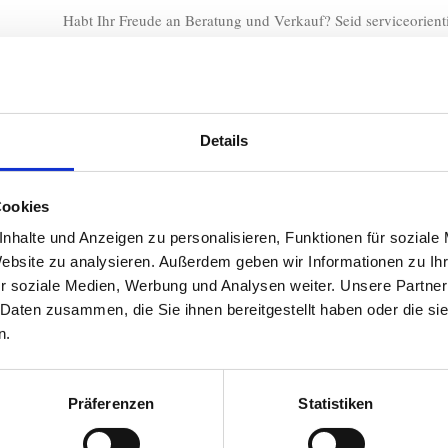
Habt Ihr Freude an Beratung und Verkauf? Seid serviceorient
Kontakt mit Menschen? Könnt mit einem PC umgehen und u
Wochenende unterstützten?
Bewerbung mit kurzem Lebenslauf und Lichtbild bitte an:
katrin.gruendig@sunpirna.de
Details
Alternativ könnt Ihr Euch auch im Studio melden. Katja und
Ansprechpartner und beantworten gern Eure Fragen:
Cookies
nhalte und Anzeigen zu personalisieren, Funktionen für soziale
Website zu analysieren. Außerdem geben wir Informationen zu I
r soziale Medien, Werbung und Analysen weiter. Unsere Partner
 Daten zusammen, die Sie ihnen bereitgestellt haben oder die s
n.
Präferenzen
Statistiken