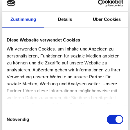
Zustimmung
Details
Über Cookies
Diese Webseite verwendet Cookies
Wir verwenden Cookies, um Inhalte und Anzeigen zu
personalisieren, Funktionen für soziale Medien anbieten
SONNE UND SCHÖNHEIT IN EINEM!
zu können und die Zugriffe auf unsere Website zu
analysieren. Außerdem geben wir Informationen zu Ihrer
Das Wohlfühlpaket aus UV- und rotem Collagenlicht bietet dir die
Verwendung unserer Website an unsere Partner für
Möglichkeit die positiven Effekte der Sonne mit dem
soziale Medien, Werbung und Analysen weiter. Unsere
hautverjüngenden und hautstraffenden Effekten des Beauty-Lights
Partner führen diese Informationen möglicherweise mit
zu kombinieren.
weiteren Daten zusammen, die Sie ihnen bereitgestellt
haben oder die sie im Rahmen Ihrer Nutzung der Dienste
gesammelt haben.
Einwilligungsauswahl
Notwendig