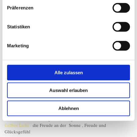
Präferenzen
Statistiken
Marketing
Alle zulassen
RAINBOW LIGHT!
4 FARBEN FÜR POSITIVE STIMMUNG - WELLNESS &
Auswahl erlauben
SCHÖNE GEBRÄUNTE HAUT!
Blaues Licht -
positive Energie, Harmonie & Zufriedenheit
Ablehnen
Grünes Licht -
das Wellnesslicht, Beruhigend & Entspannend
Rotes Licht -
das Beautylicht, Energie und Vitalität
Gelbes Licht -
die Freude an der Sonne , Freude und
Glücksgefühl